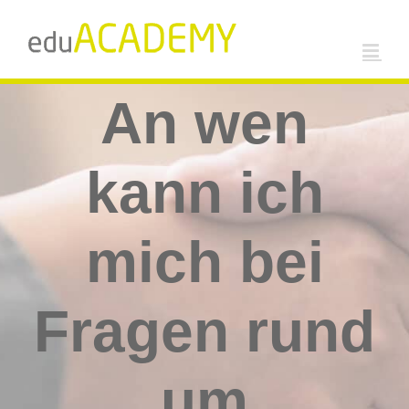
Zum
Inhalt
springen
An wen
kann ich
mich bei
Fragen rund
um